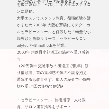
その他のカテゴリーの記事を見ましょう。
を機に東京に引っ越し、某大手エステサロ
ンに勤務。
大手エステでスタッフ教育、役職経験を活
かすため 2005年 大阪心斎橋にてテクニカ
ルセラピースクールと併設した『頭蓋骨小
顔整顔と筋膜リリース』セラピーサロン
orlytec FHB methodsを開業。
2003年 頭蓋骨小顔矯正の施術を受け感銘
☆
（20代前半 交通事故の後遺症で数年に渡
り偏頭痛、首の違和感の体の不調を抱え、
通院するも改善せず、知人の紹介で小顔整
顔を受け1回の施術で解消★
・セラピースクール…
技術指導、人材教
育、サロン運営指導をサポート