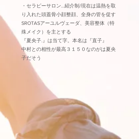
・セラピーサロン…紹介制/現在は温熱を取
り入れた頭蓋骨小顔整顔、全身の管を促す
SROTASアーユルヴェーダ、美容整体（特
殊メイク）を主とする
『夏央子.』は当て字。
本名は『直子』
中村との相性が最高３１５０なのがは夏央
子だそう