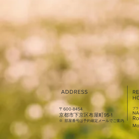
ADDRESS
R
H
〒600-8454
プラ
N
京都市下京区布屋町95-1
R
​※ 部屋番号は予約確定メールでご案内
Mo