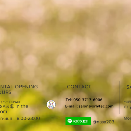
ENTAL OPENING
CONTACT
S
OURS
小顔
イベートSPACE
in the
orl
ASA＆⑧
oom
Mon
n-Sun | 8:00-23:00
@nasa203