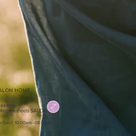
ALON HOME
美容整体サロン
ytec
methods SALON
-San | 10:00am--08:00pm