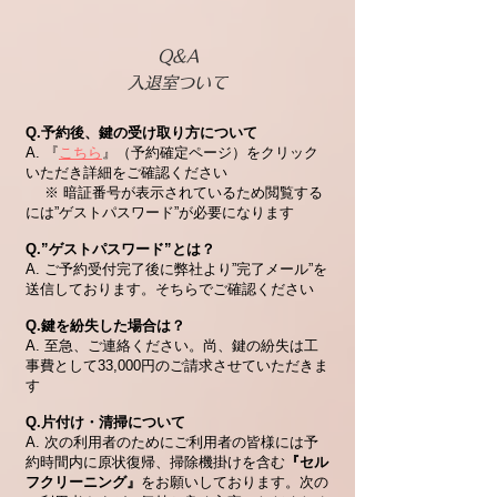
Q&A
入退室ついて
Q.予約後、
鍵の受け取り方について
A.
『
こちら
』（予約確定ページ）をクリック
いただき詳細をご確認ください
※ 暗証番号が表示されているため閲覧する
には”ゲストパスワード”が必要になります
Q.”ゲストパスワード”とは？
A. ご予約受付完了後に弊社より”完了メール”を
送信しております。そちらでご確認ください
Q.鍵を紛失した場合は？
A. 至急、ご連絡ください。尚、鍵の紛失は工
事費として33,000円のご請求させていただきま
す
Q.片付け・清掃について
A. 次の利用者のために
ご利用者の皆様には予
約時間内に原状復帰、掃除機掛けを含む
『
セル
フクリーニング』
をお願いしております。次の