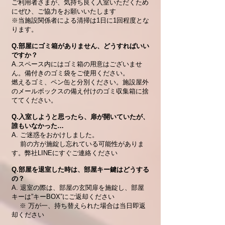
ご利用者さまが、気持ち良く入室いただくため
にぜひ、ご協力をお願いいたします
※当施設関係者による清掃は1日に1回程度とな
ります。
Q.部屋にゴミ箱がありません、どうすればいい
ですか？
A.スペース内にはゴミ箱の用意はございませ
ん。備付きのゴミ袋をご使用ください。
燃えるゴミ、ペン缶と分別ください。施設屋外
のメールボックスの備え付けのゴミ収集箱に捨
ててください。
Q.入室しようと思ったら、扉が開いていたが、
誰もいなかった…
A. ご迷惑をおかけしました。
前の方が施錠し忘れている可能性がありま
す。弊社LINEにすぐご連絡ください
Q.部屋を退室した時は、部屋キー鍵はどうする
の？
A. 退室の際は、部屋の玄関扉を施錠し、部屋
キーは”キーBOX”にご返却ください
※ 万が一、持ち替えられた場合は当日即返
却ください