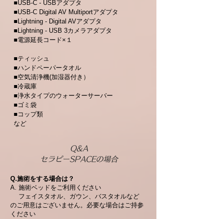
■USB-C - USBアダプタ
■USB-C Digital AV Multiportアダプタ
■Lightning - Digital AVアダプタ
■Lightning - USB 3カメラアダプタ
■電源延長コード×１
■ティッシュ
■ハンドペーパータオル​
■空気清浄機(
加湿器付き）
■冷蔵庫
■浄水タイプのウォーターサーバー
■ゴミ袋
■コップ類
など
Q&A
セラピーSPACEの場合
Q.施術をする場合は？
A. 施術ベッドをご利用ください
フェイスタオル、ガウン、バスタオルなど
のご用意はございません。必要な場合はご持参
ください