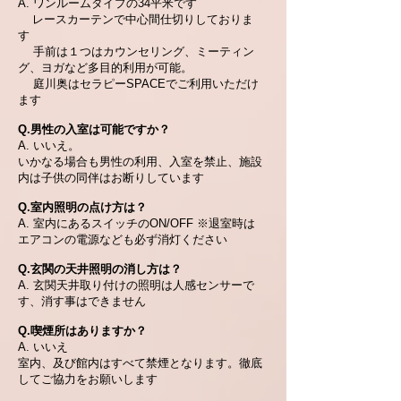
A. ワンルームタイプの34平米です
レースカーテンで中心間仕切りしておりま
す
手前は１つはカウンセリング、ミーティン
グ、ヨガなど多目的利用が可能。
庭川奥はセラピーSPACEでご利用いただけ
ます
Q.男性の入室は可能ですか？
A. いいえ。
いかなる場合も男性の利用、入室を禁止、施設
内は子供の同伴はお断りしています
Q.室内照明の点け方は？
A. 室内にあるスイッチのON/OFF ※退室時は
エアコンの電源なども必ず消灯ください
Q.玄関の天井照明の消し方は？
A. 玄関天井取り付けの照明は人感センサーで
す、消す事はできません
Q.喫煙所はありますか？
A. いいえ
室内、及び館内はすべて禁煙となります。徹底
してご協力をお願いします