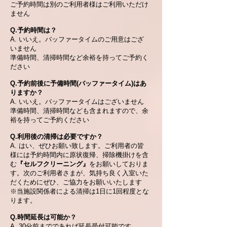
ご予約時間は別のご利用者様はご利用いただけ
ません
Q.予約時間は？
A. いいえ。バッファータイムのご用意はござ
いません
準備時間、清掃時間など余裕を持ってご予約く
ださい
Q.予約前後に予備時間(バッファータイム)はあ
りますか？
A. いいえ。バッファータイムはございません
準備時間、清掃時間なども含まれますので、余
裕を持ってご予約ください
Q.利用後の
清掃は必要ですか？
A. はい、ぜひお願い致します。ご利用者の皆
様には予約時間内に原状復帰、掃除機掛けを含
む
『
セルフクリーニング』
をお願いしておりま
す。次のご利用者さまが、気持ち良く入室いた
だくためにぜひ、ご協力をお願いいたします
※当施設関係者による清掃は1日に1回程度とな
ります。
Q.時間延長は可能か？
A. 30分前までであれば延長受付可能です