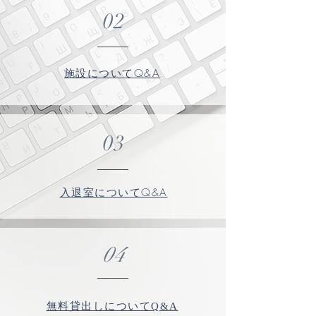
02
Q&A
施設について
03
Q&A
入退室について
04
無料貸出しについてQ&A