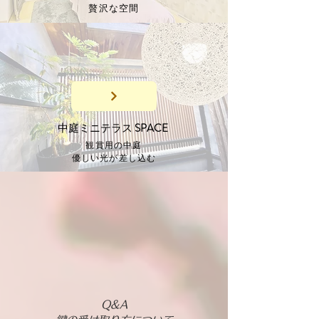
​贅沢な空間
中庭ミニテラス
SPACE
観賞用の中庭
​優しい光が差し込む
Q&A