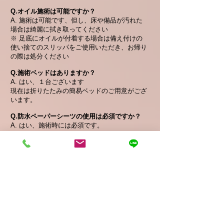
Q.オイル施術は可能ですか？
A. 施術は可能です、但し、床や備品が汚れた
場合は
綺麗に拭き取ってください
※ 足底にオイルが付着する場合は備え付けの
使い捨てのスリッパをご使用いただき、お帰り
の際は処分ください
Q.施術ベッドはありますか？
A. はい、１台ございます
現在は折りたたみの簡易ベッドのご用意がござ
います。
Q.防水ペーパーシーツの使用は必須ですか？
A. はい、施術時には必須です。
施術時は
汚れや汗、
衛生面を考慮して、必ず防
水ペーパーシーツを敷いてください
（防水シー
ツは無料です）
※防水
ペーパーシーツはロール
タイプの80cm幅×180cmで切り取りタイプ
Q.備え付けの敷きマットを使用してもいいです
か？
A. はい、ご使用いただけます
タオル生地ですが、施術時は
汚れや汗、
衛生面
を考慮して、ご使用時は防水ペーパーシーツを
必ず敷いてください